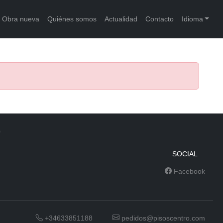
Obra nueva
Quiénes somos
Actualidad
Contacto
Idioma
s
SOCIAL
Facebook
+34633851188
pedidos@pisoscentro.com